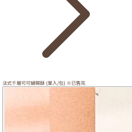
法式千層可可蝴蝶酥 (單入/包) ※已售完