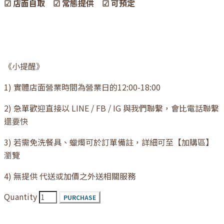
☑ 店面自取 ☑ 常態提供 ☑ 可預定
《小提醒》
1) 實體店面營業時間為營業日的12:00-18:00
2) 急單歡迎直接以 LINE / FB / IG 與我們聯繫，會比電話聯繫
還要快
3) 若需免洗餐具、蠟燭可於訂單備註，詳細可至【加購區】
瀏覽
4) 無提供 代送或加價之外送相關服務
Quantity
PURCHASE