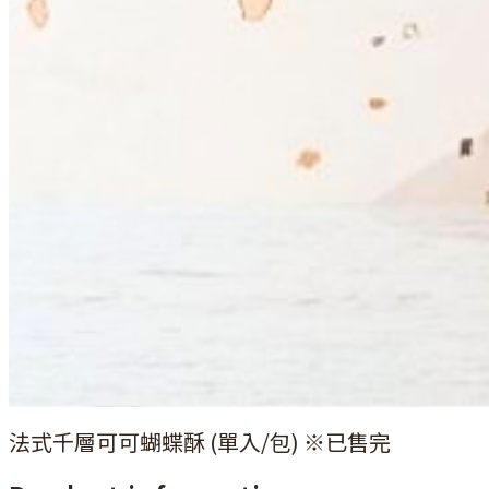
法式千層可可蝴蝶酥 (單入/包) ※已售完