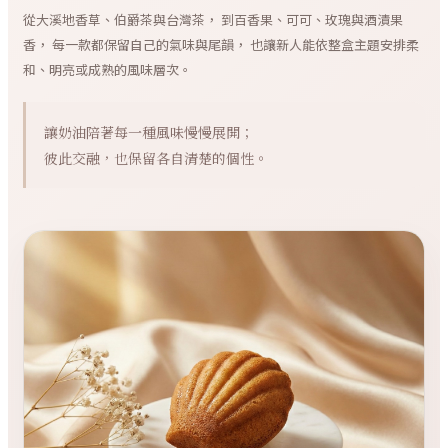
從大溪地香草、伯爵茶與台灣茶， 到百香果、可可、玫瑰與酒漬果
香， 每一款都保留自己的氣味與尾韻， 也讓新人能依整盒主題安排柔
和、明亮或成熟的風味層次。
讓奶油陪著每一種風味慢慢展開；
彼此交融，也保留各自清楚的個性。