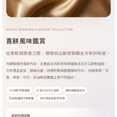
KOYOÜ WEDDING FLAVOUR COLLECTION
喜餅風味鑑賞
從柔軟與酥香之間，慢慢挑出最想與親友分享的味道。
光嶼製菓的喜餅內容，主要由法式胖貝瑪德蓮與法式手工餅乾組成。
可依禮盒盒型、甜點份量、送禮對象與整體風味方向， 挑選柔軟、茶
香、果香、可可、奶油與宜蘭風土等不同組合。
16 款胖貝瑪德蓮
23 款法式手工餅乾
甜味與鹹香皆有
依盒型確認可選數量
部分限定依製作安排
喜餅挑選提醒