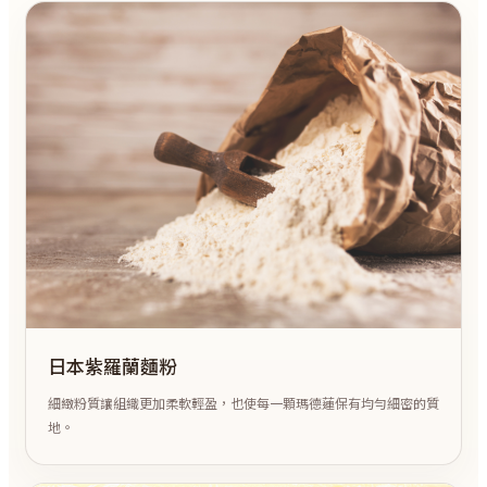
日本紫羅蘭麵粉
細緻粉質讓組織更加柔軟輕盈，也使每一顆瑪德蓮保有均勻細密的質
地。