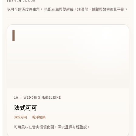
FRENCH COCOA
以可可的深度為主角， 搭配花生與蔓越莓，讓濃郁、鹹甜與酸香彼此平衡。
10 • WEDDING MADELEINE
法式可可
深焙可可
乾淨尾韻
可可風味在舌尖慢慢化開，深沉且保有輕盈感。