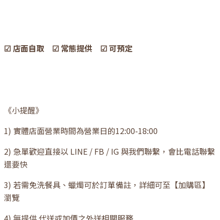
☑ 店面自取 ☑ 常態提供 ☑ 可預定
《小提醒》
1) 實體店面營業時間為營業日的12:00-18:00
2) 急單歡迎直接以 LINE / FB / IG 與我們聯繫，會比電話聯繫
還要快
3) 若需免洗餐具、蠟燭可於訂單備註，詳細可至【加購區】
瀏覽
4) 無提供 代送或加價之外送相關服務