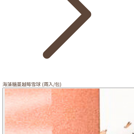
海藻糖蔓越莓雪球 (兩入/包)