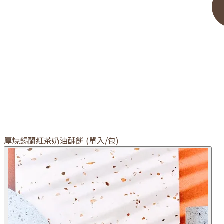
厚燒錫蘭紅茶奶油酥餅 (單入/包)