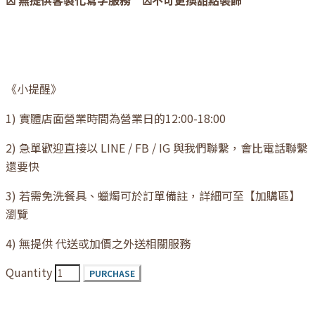
☒ 無提供客製化寫字服務 ☒不可更換甜點裝飾
《小提醒》
1) 實體店面營業時間為營業日的12:00-18:00
2) 急單歡迎直接以 LINE / FB / IG 與我們聯繫，會比電話聯繫
還要快
3) 若需免洗餐具、蠟燭可於訂單備註，詳細可至【加購區】
瀏覽
4) 無提供 代送或加價之外送相關服務
Quantity
PURCHASE