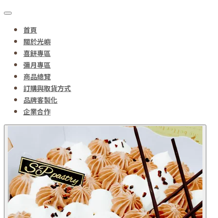
首頁
關於光嶼
喜餅專區
彌月專區
商品總覽
訂購與取貨方式
品牌客製化
企業合作