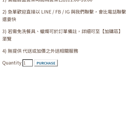
2) 急單歡迎直接以 LINE / FB / IG 與我們聯繫，會比電話聯繫
還要快
3) 若需免洗餐具、蠟燭可於訂單備註，詳細可至【加購區】
瀏覽
4) 無提供 代送或加價之外送相關服務
Quantity
PURCHASE