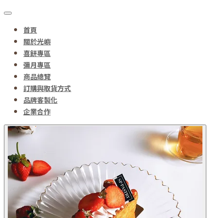
首頁
關於光嶼
喜餅專區
彌月專區
商品總覽
訂購與取貨方式
品牌客製化
企業合作