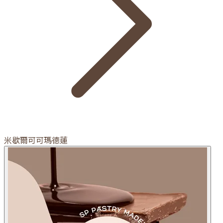
米歇爾可可瑪德蓮