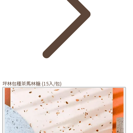
坪林包種茶馬林糖 (15入/包)