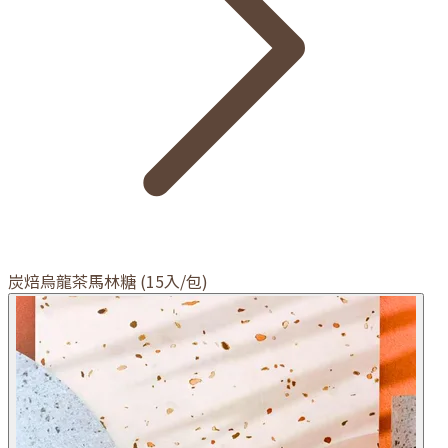
炭焙烏龍茶馬林糖 (15入/包)