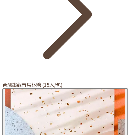
台灣鐵觀音馬林糖 (15入/包)