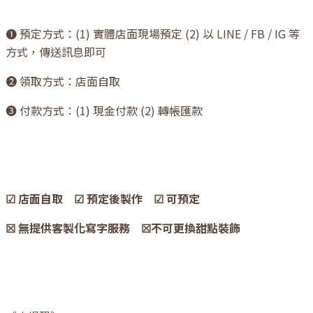
❶ 預定方式：(1) 實體店面現場預定 (2) 以 LINE / FB / IG 等
方式，傳送訊息即可
❷ 領取方式：店面自取
❸ 付款方式：(1) 現金付款 (2) 轉帳匯款
☑ 店面自取 ☑ 預定後製作 ☑ 可預定
☒ 無提供客製化寫字服務 ☒不可更換甜點裝飾