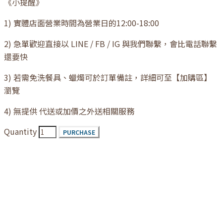
《小提醒》
1) 實體店面營業時間為營業日的12:00-18:00
2) 急單歡迎直接以 LINE / FB / IG 與我們聯繫，會比電話聯繫
還要快
3) 若需免洗餐具、蠟燭可於訂單備註，詳細可至【加購區】
瀏覽
4) 無提供 代送或加價之外送相關服務
Quantity
PURCHASE