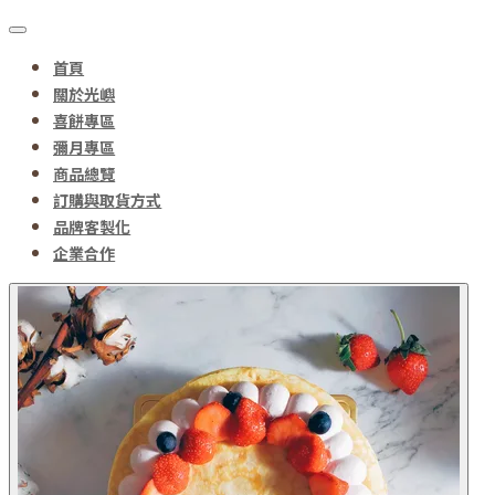
首頁
關於光嶼
喜餅專區
彌月專區
商品總覽
訂購與取貨方式
品牌客製化
企業合作