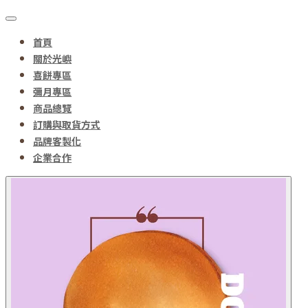
首頁
關於光嶼
喜餅專區
彌月專區
商品總覽
訂購與取貨方式
品牌客製化
企業合作