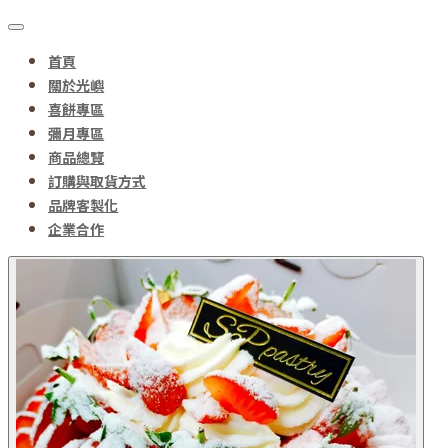
首頁
關於光嶼
喜餅專區
彌月專區
商品總覽
訂購與取貨方式
品牌客製化
企業合作